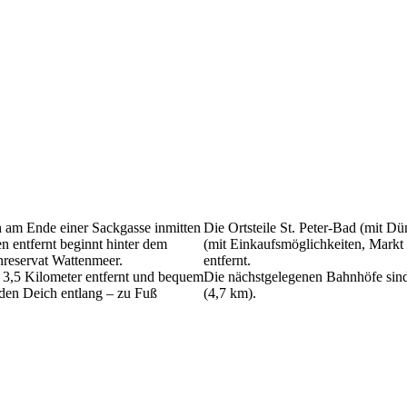
h am Ende einer Sackgasse inmitten
Die Ortsteile St. Peter-Bad (mit 
 entfernt beginnt hinter dem
(mit Einkaufsmöglichkeiten, Markt 
reservat Wattenmeer.
entfernt.
t 3,5 Kilometer entfernt und bequem
Die nächstgelegenen Bahnhöfe sind
den Deich entlang – zu Fuß
(4,7 km).