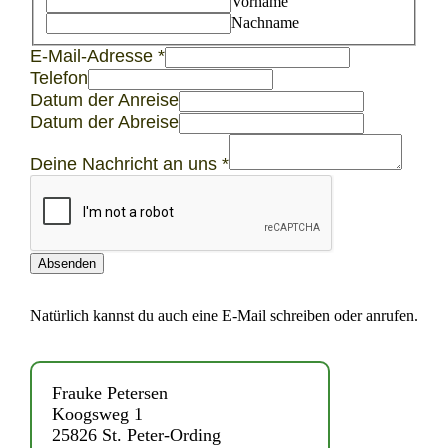
Vorname
Nachname
E-Mail-Adresse
*
Abreise
Telefon
E-
Datum der Anreise
Mail-
Datum der Abreise
Adresse
Datum
Deine Nachricht an uns
*
Absenden
Natürlich kannst du auch eine E-Mail schreiben oder anrufen.
Frauke Petersen
Koogsweg 1
25826 St. Peter-Ording